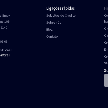
Ligações rápidas
F
ce GmbH
Soluções de Crédito
Co
ens 109
ba
Sobre nós
 2140
O 
Blog
O 
Contato
 08 03
Cr
nance.ch
Em
ontrar
Cr
es
So