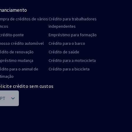
inanciamento
mpra de créditos de vàrios
Crédito para trabalhadores
ncos
independentes
crédito-ponte
Empréstimo para formação
nosso crédito automóvel
Crédito para o barco
édito de renovação
Crédito de saùde
préstimo mudança
Crédito para a motocicleta
édito para o animal de
Crédito para a bicicleta
timação
licite crédito sem custos
PT
DE
FR
IT