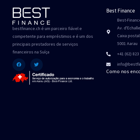
Best Finance
Best-Finan
Av. d'Echall
bestfinance.ch é um parceiro fiável e
Caixa postal
competente para empréstimos e é um dos
5001 Aarau
principais prestadores de serviços
financeiros na Suíça
+41 (62) 823
Facebook
Twitter
info@bestfi
Como nos enc