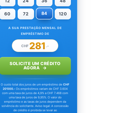
12
24
36
48
84
60
72
120
A SUA PRESTAÇÃO MENSAL DE
EMPRÉSTIMO DE
281
CHF
.-
SOLICITE UM CRÉDITO
AGORA
O custo total dos juros de um empréstimo de
CHF
20'000.-
Os empréstimos variam de CHF 3.604
com uma taxa de juros de 4,9% a CHF 7.468 com
uma taxa de juros de 9,95%. O valor do
empréstimo e as taxas de juros dependem da
solvência do solicitante. Aviso legal: A concessão
de crédito é proibida se levar ao