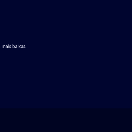
r
:
 mais baixas.