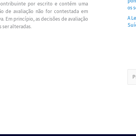
pon
contribuinte por escrito e contém uma
os 
ão de avaliação não for contestada em
A L
a. Em princípio, as decisões de avaliação
Suí
 ser alteradas.
P
r
o
c
u
r
a
p
o