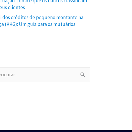
tuação: como é que os bancos classificam
seus clientes
ei dos créditos de pequeno montante na
ça (KKG): Um guia para os mutuários