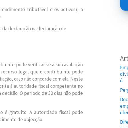
 rendimento tributável e os activos), a
:
s da declaração na declaração de
Ar
uinte pode verificar se a sua avaliação
Emp
 recurso legal que o contribuinte pode
dív
aliação, caso não concorde com ela. Neste
é.
rita à autoridade fiscal competente no
Per
a decisão. O período de 30 dias não pode
Doc
emp
 é gratuito. A autoridade fiscal pode
ofe
cedimento de objecção.
Dif