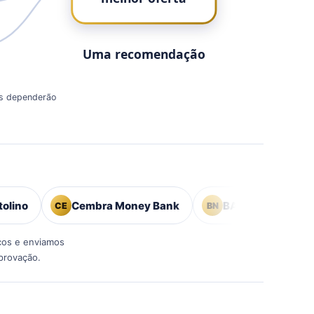
Uma recomendação
is dependerão
Cembra Money Bank
BANK-now
Corn
CE
BN
CO
ços e enviamos
provação.