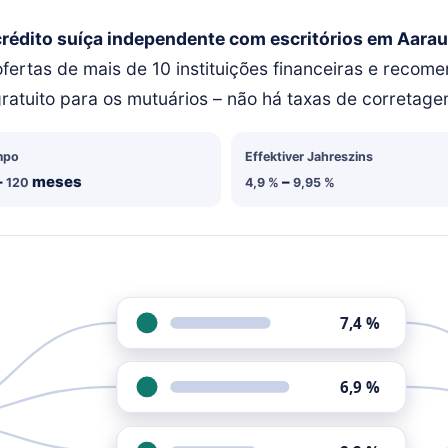
crédito suíça independente com escritórios em Aarau
ofertas de mais de 10 instituições financeiras e rec
 gratuito para os mutuários – não há taxas de correta
mpo
Effektiver Jahreszins
–
meses
–
120
4,9 %
9,95 %
7,4 %
6,9 %