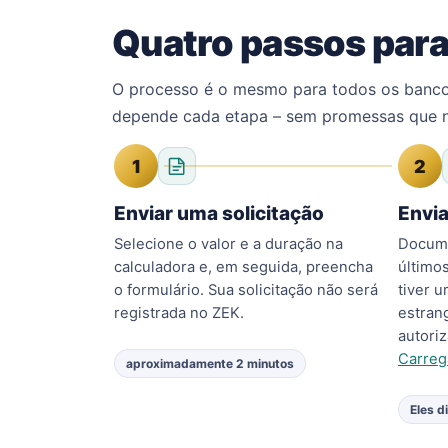
Quatro passos par
O processo é o mesmo para todos os bancos
depende cada etapa – sem promessas que n
1
2
Enviar uma solicitação
Envi
Selecione o valor e a duração na
Docume
calculadora e, em seguida, preencha
último
o formulário. Sua solicitação não será
tiver 
registrada no ZEK.
estran
autori
Carreg
aproximadamente 2 minutos
Eles d