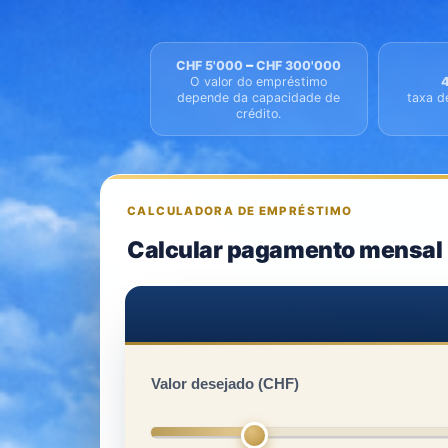
–
CHF 5'000
CHF 300'000
O valor do empréstimo
depende da capacidade de
taxa d
crédito.
CALCULADORA DE EMPRÉSTIMO
Calcular pagamento mensal
Valor desejado (CHF)