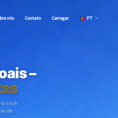
bre nós
Contato
Carregar
PT
ais –
tas
ara você
xas de