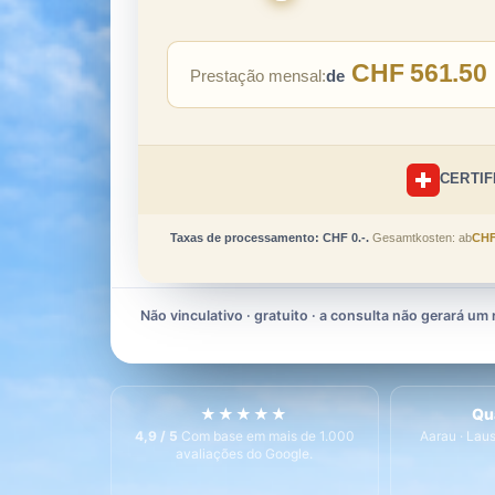
CHF
561.50
Prestação mensal:
de
CERTIF
Taxas de processamento: CHF 0.-.
Gesamtkosten: ab
CHF
Não vinculativo · gratuito · a consulta não gerará um
★★★★★
Qu
4,9 / 5
Com base em mais de 1.000
Aarau · Laus
avaliações do Google.