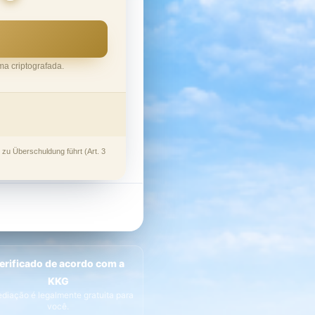
ma criptografada.
e zu Überschuldung führt (Art. 3
erificado de acordo com a
KKG
diação é legalmente gratuita para
você.