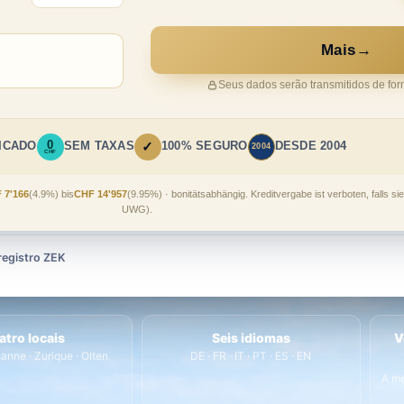
Mais
→
Seus dados serão transmitidos de for
0
✓
ICADO
SEM TAXAS
100% SEGURO
DESDE 2004
2004
CHF
 7'166
(4.9%) bis
CHF 14'957
(9.95%) · bonitätsabhängig. Kreditvergabe ist verboten, falls si
UWG).
 registro ZEK
atro locais
Seis idiomas
V
anne · Zurique · Olten
DE · FR · IT · PT · ES · EN
A me