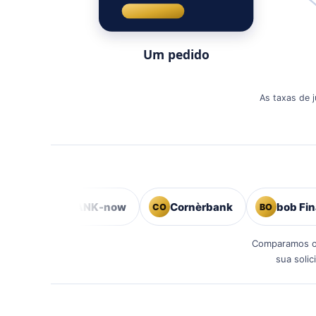
Um pedido
As taxas de 
BANK-now
Cornèrbank
bob Finance
BN
CO
BO
Comparamos os
sua soli