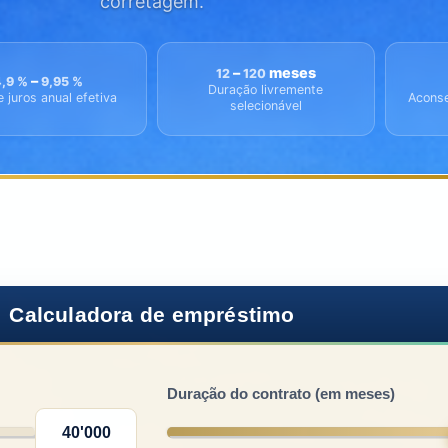
corretagem.
–
meses
12
120
–
4,9 %
9,95 %
Duração livremente
e juros anual efetiva
Aconse
selecionável
Calculadora de empréstimo
Duração do contrato (em meses)