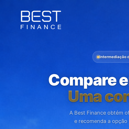
Saltar
para
o
conteúdo
Intermediação d
Compare e
Uma cons
A Best Finance obtém ofe
e recomenda a opção m