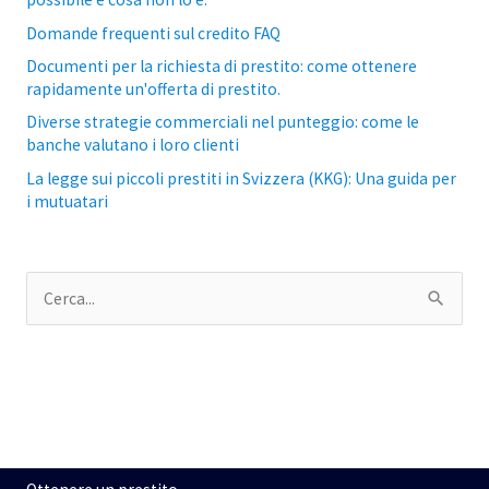
Domande frequenti sul credito FAQ
Documenti per la richiesta di prestito: come ottenere
rapidamente un'offerta di prestito.
Diverse strategie commerciali nel punteggio: come le
banche valutano i loro clienti
La legge sui piccoli prestiti in Svizzera (KKG): Una guida per
i mutuatari
C
e
r
c
a
p
e
r
: