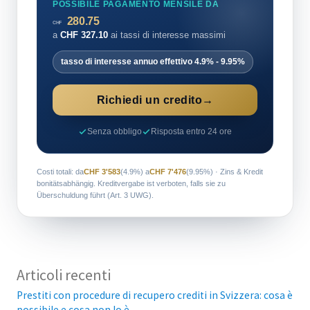
POSSIBILE PAGAMENTO MENSILE DA
280.75
CHF
a
CHF
327.10
ai tassi di interesse massimi
tasso di interesse annuo effettivo
4.9%
-
9.95%
Richiedi un credito
→
Senza obbligo
Risposta entro 24 ore
Costi totali: da
CHF 3'583
(4.9%) a
CHF 7'476
(9.95%) · Zins & Kredit
bonitätsabhängig. Kreditvergabe ist verboten, falls sie zu
Überschuldung führt (Art. 3 UWG).
Articoli recenti
Prestiti con procedure di recupero crediti in Svizzera: cosa è
possibile e cosa non lo è.