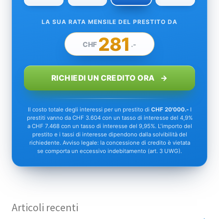
LA SUA RATA MENSILE DEL PRESTITO DA
281
CHF
.-
RICHIEDI UN CREDITO ORA
Il costo totale degli interessi per un prestito di
CHF 20'000.-
I
prestiti vanno da CHF 3.604 con un tasso di interesse del 4,9%
a CHF 7.468 con un tasso di interesse del 9,95%. L'importo del
prestito e i tassi di interesse dipendono dalla solvibilità del
richiedente. Avviso legale: la concessione di credito è vietata
se comporta un eccessivo indebitamento (art. 3 UWG).
Articoli recenti