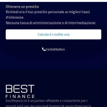
:
Ottenere un prestito
Richiedi ora il tuo prestito personale ai migliori tassi
d'interesse.
Nessuna tassa di amministrazione o di intermediazione.
Calcola il credito ora
Contattateci
bestfinance.ch è un partner affidabile e competente per i
prestiti ed è uno dei principali fornitori di servizi finanziari in