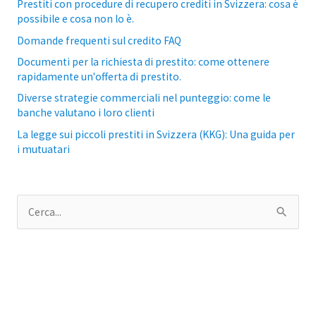
Prestiti con procedure di recupero crediti in Svizzera: cosa è
possibile e cosa non lo è.
Domande frequenti sul credito FAQ
Documenti per la richiesta di prestito: come ottenere
rapidamente un'offerta di prestito.
Diverse strategie commerciali nel punteggio: come le
banche valutano i loro clienti
La legge sui piccoli prestiti in Svizzera (KKG): Una guida per
i mutuatari
C
e
r
c
a
p
e
r