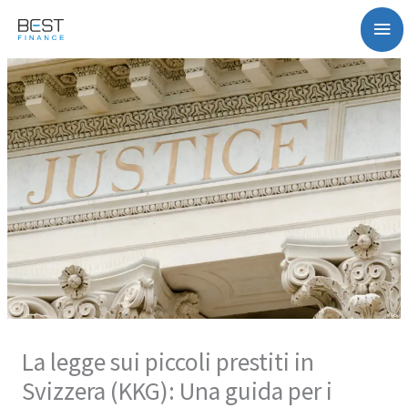
Vai
Me
al
contenuto
pri
La legge sui piccoli prestiti in
Svizzera (KKG): Una guida per i