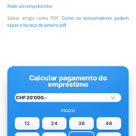
Pedir um empréstimo
Salvar artigo como PDF:
Como os consumidores podem
tapar o buraco de janeiro.pdf.
Calcular pagamento do
empréstimo
PRAZO
12
24
36
48