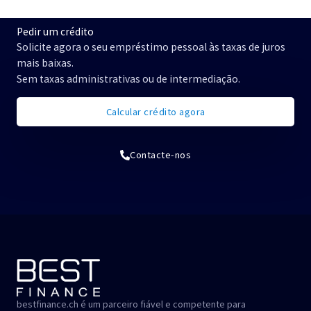
p
o
Pedir um crédito
r
Solicite agora o seu empréstimo pessoal às taxas de juros
:
mais baixas.
Sem taxas administrativas ou de intermediação.
Calcular crédito agora
Contacte-nos
bestfinance.ch é um parceiro fiável e competente para