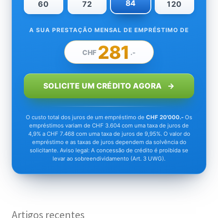
84
60
72
120
A SUA PRESTAÇÃO MENSAL DE EMPRÉSTIMO DE
281
CHF
.-
SOLICITE UM CRÉDITO AGORA
O custo total dos juros de um empréstimo de
CHF 20'000.-
Os
empréstimos variam de CHF 3.604 com uma taxa de juros de
4,9% a CHF 7.468 com uma taxa de juros de 9,95%. O valor do
empréstimo e as taxas de juros dependem da solvência do
solicitante. Aviso legal: A concessão de crédito é proibida se
levar ao sobreendividamento (Art. 3 UWG).
Artigos recentes