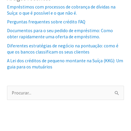
Empréstimos com processos de cobrança de dívidas na
Suíça: o que é possível e o que não é.
Perguntas frequentes sobre crédito FAQ
Documentos para o seu pedido de empréstimo: Como
obter rapidamente uma oferta de empréstimo.
Diferentes estratégias de negócio na pontuação: como é
que os bancos classificam os seus clientes
A Lei dos créditos de pequeno montante na Suíça (KKG): Um
guia para os mutuários
P
r
o
c
u
r
a