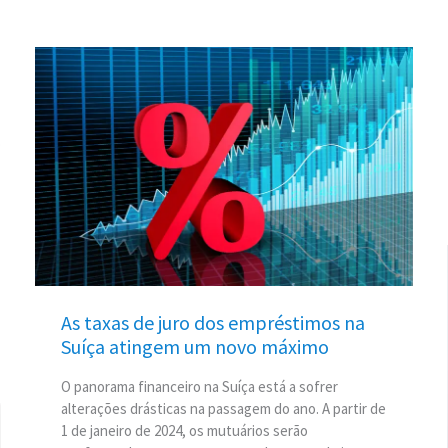
As
taxas
de
juro
dos
empréstimos
na
Suíça
atingem
um
novo
As taxas de juro dos empréstimos na
máximo
Suíça atingem um novo máximo
O panorama financeiro na Suíça está a sofrer
alterações drásticas na passagem do ano. A partir de
1 de janeiro de 2024, os mutuários serão