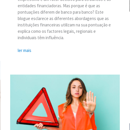
entidades financiadoras. Mas porque é que as
pontuações diferem de banco para banco? Este
blogue esclarece as diferentes abordagens que as
instituições financeiras utilizam na sua pontuação e
explica como os factores legais, regionais e
individuais têm influência.
ler mais
Empréstimos
com
pagamento
imediato
na
Suíça
-
É