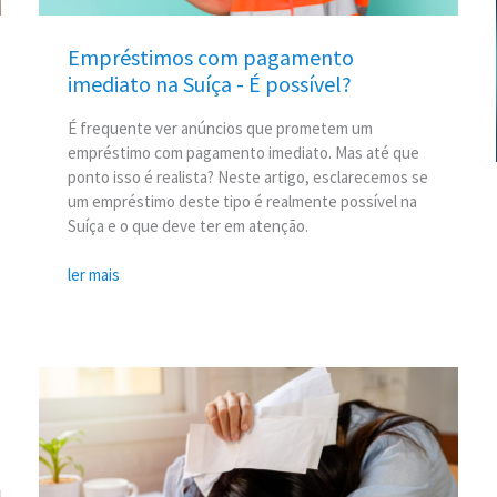
possível?
Empréstimos com pagamento
imediato na Suíça - É possível?
É frequente ver anúncios que prometem um
empréstimo com pagamento imediato. Mas até que
ponto isso é realista? Neste artigo, esclarecemos se
um empréstimo deste tipo é realmente possível na
Suíça e o que deve ter em atenção.
ler mais
Consolidar
/
Reunir
os