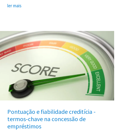
ler mais
Pontuação
e
fiabilidade
creditícia
-
termos-
chave
na
concessão
de
empréstimos
Pontuação e fiabilidade creditícia -
termos-chave na concessão de
empréstimos