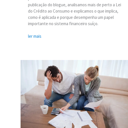
publicação do blogue, analisamos mais de perto a Lei
do Crédito ao Consumo e explicamos o que implica,
como é aplicada e porque desempenha um papel
importante no sistema financeiro suíço.
ler mais
Ação
rápida
necessária:
Como
reagir
corretamente
a
uma
ordem
de