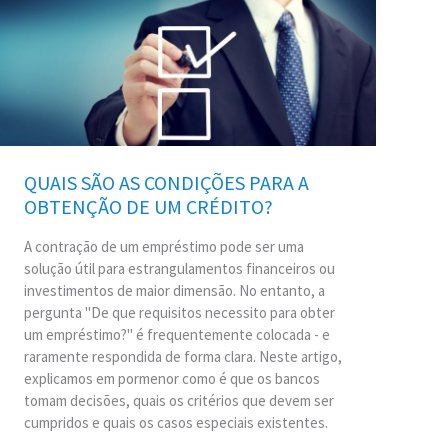
QUAIS
SÃO
AS
CONDIÇÕES
PARA
A
OBTENÇÃO
DE
QUAIS SÃO AS CONDIÇÕES PARA A
UM
OBTENÇÃO DE UM CRÉDITO?
CRÉDITO?
A contração de um empréstimo pode ser uma
solução útil para estrangulamentos financeiros ou
investimentos de maior dimensão. No entanto, a
pergunta "De que requisitos necessito para obter
um empréstimo?" é frequentemente colocada - e
raramente respondida de forma clara. Neste artigo,
explicamos em pormenor como é que os bancos
tomam decisões, quais os critérios que devem ser
cumpridos e quais os casos especiais existentes.