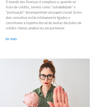
O mundo das finanças é complexo e, quando se
trata de crédito, termos como "solvabilidade" e
"pontuação" desempenham um papel crucial. Estes
dois conceitos estão intimamente ligados e
constituem a espinha dorsal de muitas decisões de
crédito. Vamos analisá-los em pormenor.
ler mais
A
inflação
e
a
evolução
das
taxas
de