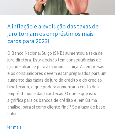
juro
tornam
os
empréstimos
A inflação e a evolução das taxas de
mais
juro tornam os empréstimos mais
caros
caros para 2023!
para
2023!
O Banco Nacional Suíço (SNB) aumentou a taxa de
juro diretora. Esta decisão tem consequências de
grande alcance para a economia suíça. As empresas
e os consumidores devem estar preparados para um
aumento das taxas de juro do crédito e do crédito
hipotecário, o que poderá aumentar o custo dos
empréstimos e das hipotecas. O que é que isto
significa para os bancos de crédito e, em última
análise, para si como cliente final? Se a taxa de base
subir
ler mais