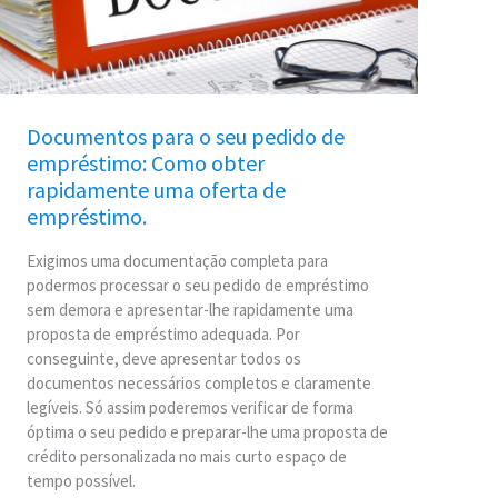
seu
pedido
de
empréstimo:
Como
obter
Documentos para o seu pedido de
rapidamente
empréstimo: Como obter
uma
rapidamente uma oferta de
oferta
empréstimo.
de
empréstimo.
Exigimos uma documentação completa para
podermos processar o seu pedido de empréstimo
sem demora e apresentar-lhe rapidamente uma
proposta de empréstimo adequada. Por
conseguinte, deve apresentar todos os
documentos necessários completos e claramente
legíveis. Só assim poderemos verificar de forma
óptima o seu pedido e preparar-lhe uma proposta de
crédito personalizada no mais curto espaço de
tempo possível.