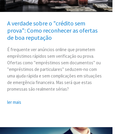
as
ofertas
de
A verdade sobre o "crédito sem
boa
prova": Como reconhecer as ofertas
reputação
de boa reputação
É frequente ver anúncios online que prometem
empréstimos rápidos sem verificação ou prova.
Ofertas como "empréstimos sem documentos" ou
"empréstimos de particulares" seduzem-no com
uma ajuda rápida e sem complicações em situações
de emergência financeira. Mas será que estas
promessas são realmente sérias?
ler mais