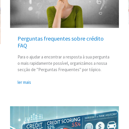
crédito
FAQ
Perguntas frequentes sobre crédito
FAQ
Para o ajudar a encontrar a resposta à sua pergunta
o mais rapidamente possível, organizámos a nossa
secção de "Perguntas Frequentes" por tópico.
ler mais
Diferentes
estratégias
de