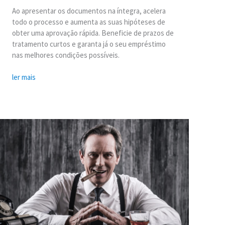
Ao apresentar os documentos na íntegra, acelera
todo o processo e aumenta as suas hipóteses de
obter uma aprovação rápida. Beneficie de prazos de
tratamento curtos e garanta já o seu empréstimo
nas melhores condições possíveis.
ler mais
A
verdade
sobre
o
"crédito
sem
prova":
Como
reconhecer