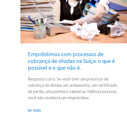
de
cobrança
de
dívidas
na
Suíça:
o
que
é
Empréstimos com processos de
possível
cobrança de dívidas na Suíça: o que é
e
possível e o que não é.
o
que
Resposta curta: Se você tiver um processo de
não
cobrança de dívidas em andamento, um certificado
é.
de perda, uma penhora salarial ou falência pessoal,
você não receberá um empréstimo.
ler mais