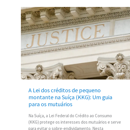
A
Lei
dos
créditos
de
pequeno
montante
na
Suíça
(KKG):
Um
guia
A Lei dos créditos de pequeno
para
montante na Suíça (KKG): Um guia
os
para os mutuários
mutuários
Na Suíça, a Lei Federal do Crédito ao Consumo
(KKG) protege os interesses dos mutuários e serve
para evitar o sobre-endividamento. Nesta