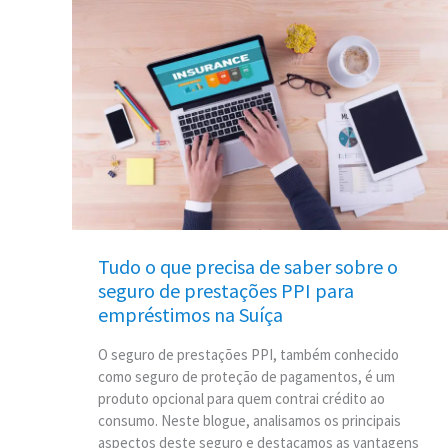
Tudo
o
que
precisa
de
saber
sobre
o
seguro
de
prestações
Tudo o que precisa de saber sobre o
PPI
seguro de prestações PPI para
para
empréstimos na Suíça
empréstimos
na
O seguro de prestações PPI, também conhecido
Suíça
como seguro de proteção de pagamentos, é um
produto opcional para quem contrai crédito ao
consumo. Neste blogue, analisamos os principais
aspectos deste seguro e destacamos as vantagens