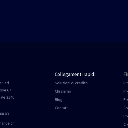
Collegamenti rapidi
F
 Sarl
Soluzioni di credito
Ri
sse 67
Chi siamo
Pr
tale 2140
Blog
Pr
Contatti
Cr
 08 03
Pr
nance.ch
Cr