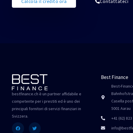
Calcola il credito ora
Contattateci
Best Finance
Best-Finance
Bahnhofstra
bestfinance.ch è un partner affidabile e
Casella pos
competente per i prestiti ed è uno dei
5001 Aarau
principali fornitori di servizi finanziari in
Svizzera.
+41 (62) 823
Facebook
Twitter
info@bestfi