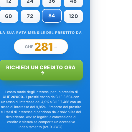
12
24
36
48
84
60
72
120
LA SUA RATA MENSILE DEL PRESTITO DA
281
CHF
.-
RICHIEDI UN CREDITO ORA
Il costo totale degli interessi per un prestito di
CHF 20'000.-
I prestiti vanno da CHF 3.604 con
un tasso di interesse del 4,9% a CHF 7.468 con un
tasso di interesse del 9,95%. L'importo del prestito
e i tassi di interesse dipendono dalla solvibilità del
richiedente. Avviso legale: la concessione di
credito è vietata se comporta un eccessivo
indebitamento (art. 3 UWG).