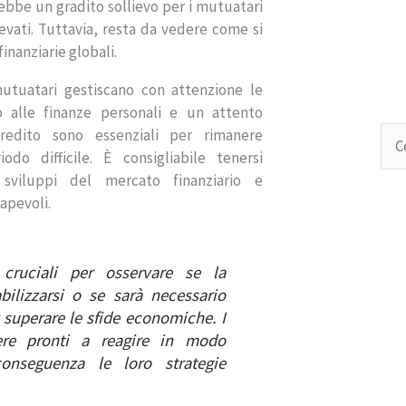
ebbe un gradito sollievo per i mutuatari
levati. Tuttavia, resta da vedere come si
inanziarie globali.
utuatari gestiscano con attenzione le
o alle finanze personali e un attento
redito sono essenziali per rimanere
C
odo difficile. È consigliabile tenersi
e
 sviluppi del mercato finanziario e
r
apevoli.
c
a
p
e
cruciali per osservare se la
r
bilizzarsi o se sarà necessario
:
r superare le sfide economiche. I
ere pronti a reagire in modo
conseguenza le loro strategie