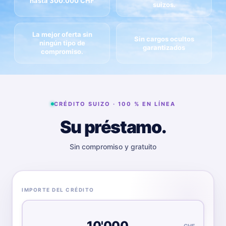
hasta 300.000 CHF
suizos.
La mejor oferta sin
Sin cargos ocultos
ningún tipo de
garantizados
compromiso.
CRÉDITO SUIZO · 100 % EN LÍNEA
Su préstamo.
Sin compromiso y gratuito
IMPORTE DEL CRÉDITO
CHF