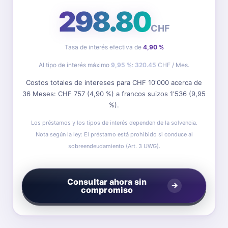
298.80
CHF
Tasa de interés efectiva de
4,90 %
Al tipo de interés máximo
9,95 %
:
320.45
CHF / Mes.
Costos totales de intereses para CHF
10'000
acerca de
36
Meses: CHF
757
(
4,90 %
) a francos suizos
1'536
(
9,95
%
).
Los préstamos y los tipos de interés dependen de la solvencia.
Nota según la ley: El préstamo está prohibido si conduce al
sobreendeudamiento (Art. 3 UWG).
Consultar ahora sin
compromiso