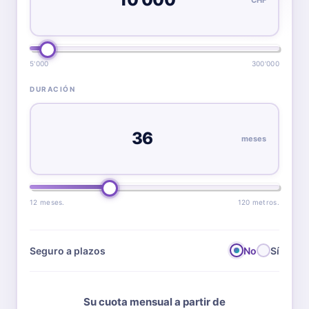
5'000
300'000
DURACIÓN
meses
12 meses.
120 metros.
Seguro a plazos
No
Sí
Su cuota mensual a partir de