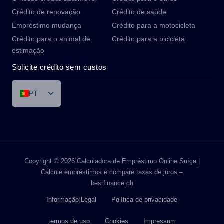
Crédito de renovação
Crédito de saùde
Empréstimo mudança
Crédito para a motocicleta
Crédito para o animal de
Crédito para a bicicleta
estimação
Solicite crédito sem custos
PT
DE
FR
IT
ES
Copyright © 2026 Calculadora de Empréstimo Online Suíça |
Calcule empréstimos e compare taxas de juros –
EN
bestfinance.ch
Informação Legal
Política de privacidade
termos de uso
Cookies
Impressum