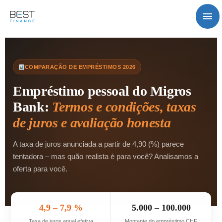
Saltar
Me
para
o
prin
conteúdo
COMPARAÇÃO DE EMPRÉSTIMOS 2026
Empréstimo pessoal do Migros
Bank:
Termos e condições, taxas
de juros e avaliação honesta
A taxa de juros anunciada a partir de 4,90 (%) parece
tentadora – mas quão realista é para você? Analisamos a
oferta para você.
4,9 – 7,9 %
5.000 – 100.000
Taxa de juros anual efetiva
Montante do empréstimo CHF