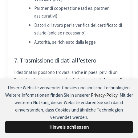
Partner di cooperazione (ad es. partner
assicurativi)
Datori di lavoro per la verifica del certificato di
salario (solo se necessario)
Autorità, se richiesto dalla legge
7. Trasmissione di dati all'estero
I destinatari possono trovarsi anche in paesi privi di un
livello legale di protezione dei dati adeguato
(ad es. negli
Unsere Website verwendet Cookies und ähnliche Technologien.
Stati Uniti in caso di utilizzo di determinati servizi di
Weitere Informationen finden Sie in unserer
Privacy-Policy
. Mit der
messaggistica o social media)
. In questi casi, garantiamo
weiteren Nutzung dieser Website erklären Sie sich damit
una protezione adeguata, ad esempio tramite clausole
einverstanden, dass Cookies und ähnliche Technologien
contrattuali tipo riconosciute, oppure ci basiamo sul Suo
verwendet werden.
consenso esplicito o sulla necessità di eseguire il
contratto.
Hinweis schliessen