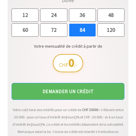
Durée
12
24
36
48
60
72
84
120
Votre mensualité de crédit à partir de
0
.-
CHF
DEMANDER UN CRÉDIT
Votre coût total des intérêts pour un crédit de
CHF
20000
.-
s'élèvent entre
-20.000
.- pour un taux d'intérêt de {taux1}% et CHF
-20.000
.- et à un taux
d'intérêt de {taux3}%. Le crédit et les intérêts dépendent de la solvabilité.
Remarque selon la loi : l'octroi de crédit est interdit s'il entraîne un