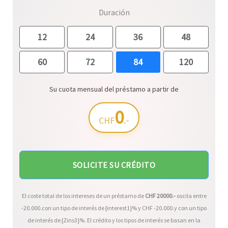
Duración
12
24
36
48
60
72
84
120
Su cuota mensual del préstamo a partir de
0
.-
CHF
SOLICITE SU CRÉDITO
El coste total de los intereses de un préstamo de
CHF
20000
.-
oscila entre
-20.000
.con un tipo de interés de {interest1}% y CHF
-20.000
.y con un tipo
de interés de {Zins3}%. El crédito y los tipos de interés se basan en la