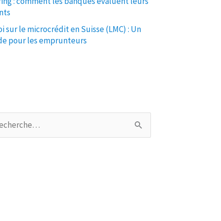
ring : comment les banques évaluent leurs
nts
oi sur le microcrédit en Suisse (LMC) : Un
de pour les emprunteurs