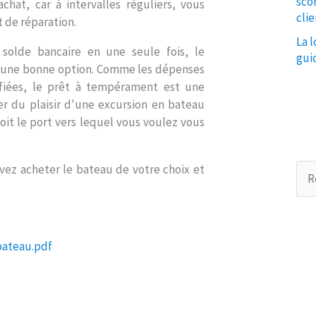
sco
hat, car à intervalles réguliers, vous
clie
t de réparation.
La l
solde bancaire en une seule fois, le
gui
t une bonne option. Comme les dépenses
ifiées, le prêt à tempérament est une
ter du plaisir d'une excursion en bateau
oit le port vers lequel vous voulez vous
vez acheter le bateau de votre choix et
R
e
c
h
e
bateau.pdf
r
c
h
e