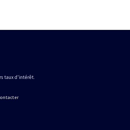
z
:
 taux d'intérêt.
ontacter