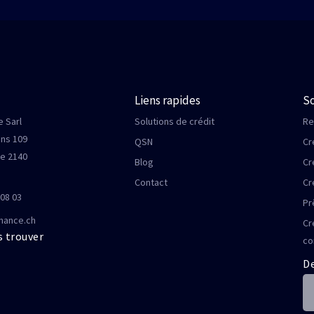
Liens rapides
So
 Sarl
Solutions de crédit
Re
ens 109
QSN
Cr
le 2140
Blog
Cr
Contact
Cr
 08 03
Pr
nance.ch
Cr
 trouver
co
De