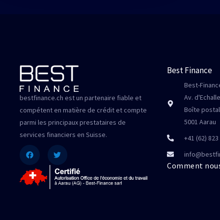
Best Finance
Best-Finance
Av. d'Echall
bestfinance.ch est un partenaire fiable et
Boîte posta
compétent en matière de crédit et compte
5001 Aarau
parmi les principaux prestataires de
services financiers en Suisse.
+41 (62) 823
Facebook
Twitter
info@bestfi
Comment nous