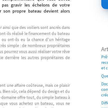
pas gravir les échelons de votre
r son propre bateau devient alors
insi que des voiliers sont ancrés dans
ont-ils réalisé le financement du bateau
s ou ont-ils eu la chance d'un héritage
 très simple : de nombreux propriétaires
Ar
us pourrez vous aussi réaliser votre rêve
Prê
ie derrière les autres propriétaires de
rec
et c
Que
s
Doc
t une affaire coûteuse, mais ce plaisir
com
. Bien sûr, cela dépend du design et du
créd
 domaine offre tout, du simple bateau à
Dif
rsque vous achetez un bateau, vous ne