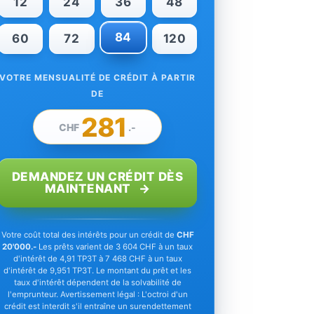
12
24
36
48
84
60
72
120
VOTRE MENSUALITÉ DE CRÉDIT À PARTIR
DE
281
CHF
.-
DEMANDEZ UN CRÉDIT DÈS
MAINTENANT
Votre coût total des intérêts pour un crédit de
CHF
20'000.-
Les prêts varient de 3 604 CHF à un taux
d'intérêt de 4,91 TP3T à 7 468 CHF à un taux
d'intérêt de 9,951 TP3T. Le montant du prêt et les
taux d'intérêt dépendent de la solvabilité de
l'emprunteur. Avertissement légal : L'octroi d'un
crédit est interdit s'il entraîne un surendettement