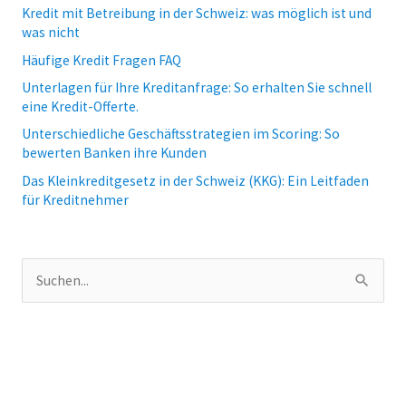
Kredit mit Betreibung in der Schweiz: was möglich ist und
was nicht
Häufige Kredit Fragen FAQ
Unterlagen für Ihre Kreditanfrage: So erhalten Sie schnell
eine Kredit-Offerte.
Unterschiedliche Geschäftsstrategien im Scoring: So
bewerten Banken ihre Kunden
Das Kleinkreditgesetz in der Schweiz (KKG): Ein Leitfaden
für Kreditnehmer
S
u
c
h
e
n
S