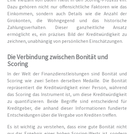
Dazu gehören nicht nur offensichtliche Faktoren wie das
Einkommen, sondern auch Details wie die Anzahl der
Girokonten, die Wohngegend und das historische
Zahlungsverhalten. Dieser ganzheitliche Ansatz
ermöglicht es, ein präzises Bild der Kreditwürdigkeit zu
zeichnen, unabhängig von persönlichen Einschätzungen.
Die Verbindung zwischen Bonität und
Scoring
In der Welt der Finanzdienstleistungen sind Bonität und
Scoring wie zwei Seiten derselben Medaille. Die Bonität
repräsentiert die Kreditwürdigkeit einer Person, während
das Scoring das Instrument ist, um diese Kreditwürdigkeit
zu quantifizieren. Beide Begriffe sind entscheidend für
Kreditgeber, die anhand dieser Informationen fundierte
Entscheidungen über die Vergabe von Krediten treffen.
Es ist wichtig zu verstehen, dass eine gute Bonität nicht
nur das Ergebnis eines hohen Scoring-Werts ist, sondern