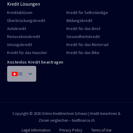
Kredit Lösungen
Kreditablösen
Kredit für Selbständige
Überbrückungskredit
Bildungskredit
Autokredit
Kredit für das Boot
Renovationskredit
Gesundheitskredit
Umzugskredit
Kredit für das Motorrad
Kredit für das Haustier
Kredit für das Bike
Kostenlos Kredit beantragen
DE
FR
IT
PT
ES
Copyright © 2026 Online Kreditrechner Schweiz | Kredit berechnen &
Zinsen vergleichen – bestfinance.ch
EN
Legal Information
Privacy Policy
Terms of Use