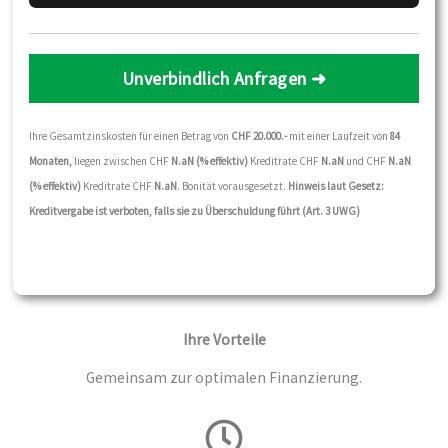
Unverbindlich Anfragen ➜
Ihre Gesamtzinskosten für einen Betrag von
CHF
20
.000.-
mit einer Laufzeit von
84
Monaten,
liegen zwischen CHF
N.aN
(
% effektiv)
Kreditrate CHF
N.aN
und CHF
N.aN
(
% effektiv)
Kreditrate CHF
N.aN
. Bonität vorausgesetzt.
Hinweis laut Gesetz:
Kreditvergabe ist verboten, falls sie zu Überschuldung führt (Art. 3 UWG)
Ihre Vorteile
Gemeinsam zur optimalen Finanzierung.