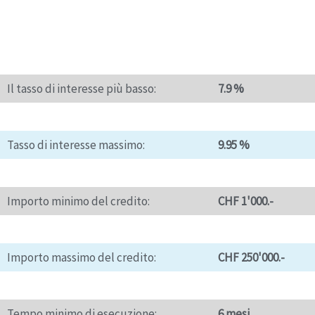
Il tasso di interesse più basso:
7.9 %
Tasso di interesse massimo:
9.95 %
Importo minimo del credito:
CHF 1'000.-
Importo massimo del credito:
CHF 250'000.-
Tempo minimo di esecuzione:
6 mesi