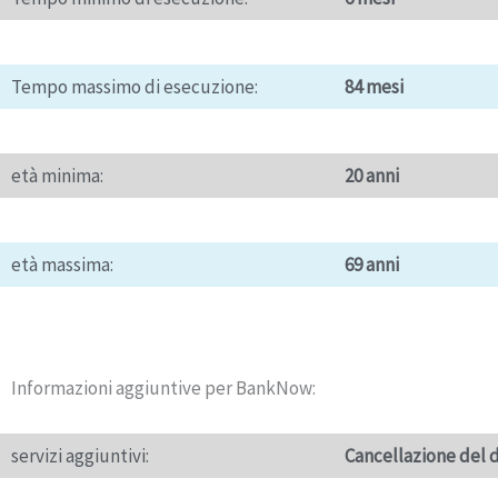
Tempo massimo di esecuzione:
84 mesi
età minima:
20 anni
età massima:
69 anni
Informazioni aggiuntive per BankNow:
servizi aggiuntivi:
Cancellazione del d