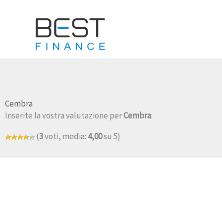
Vai
al
contenuto
Cembra
Inserite la vostra valutazione per
Cembra
:
(
3
voti, media:
4,00
su 5)