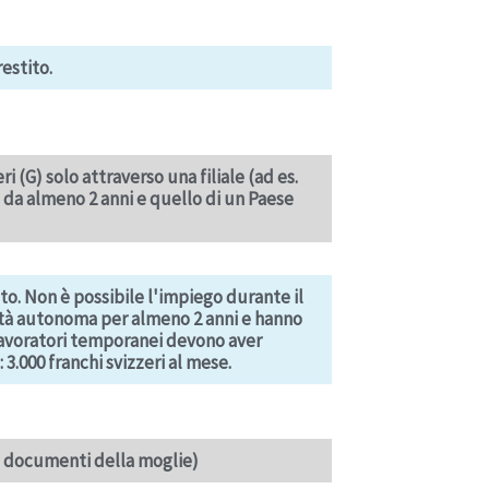
restito.
ri (G) solo attraverso una filiale (ad es.
a da almeno 2 anni e quello di un Paese
o. Non è possibile l'impiego durante il
vità autonoma per almeno 2 anni e hanno
I lavoratori temporanei devono aver
3.000 franchi svizzeri al mese.
si documenti della moglie)