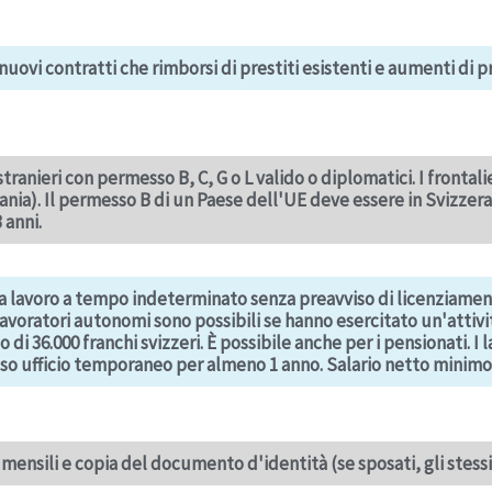
nuovi contratti che rimborsi di prestiti esistenti e aumenti di p
stranieri con permesso B, C, G o L valido o diplomatici. I frontalie
ania). Il permesso B di un Paese dell'UE deve essere in Svizzer
 anni.
 lavoro a tempo indeterminato senza preavviso di licenziament
 lavoratori autonomi sono possibili se hanno esercitato un'atti
 di 36.000 franchi svizzeri. È possibile anche per i pensionati. 
sso ufficio temporaneo per almeno 1 anno. Salario netto minimo: 
 mensili e copia del documento d'identità (se sposati, gli stes