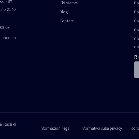
sse 67
Chi siamo
Pr
tale 2140
Blog
Pr
Contatti
Cr
 08 03
Pr
nance.ch
Cr
do
Ri
 i tassi di
Informazioni legali
Informativa sulla privacy
cond