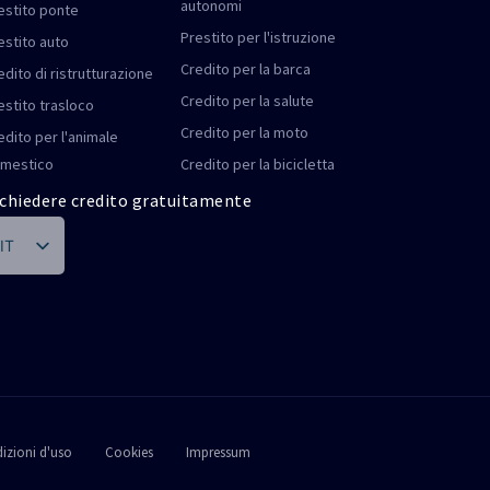
autonomi
estito ponte
Prestito per l'istruzione
estito auto
Credito per la barca
edito di ristrutturazione
Credito per la salute
estito trasloco
Credito per la moto
edito per l'animale
mestico
Credito per la bicicletta
chiedere credito gratuitamente
IT
DE
FR
PT
ES
EN
izioni d'uso
Cookies
Impressum