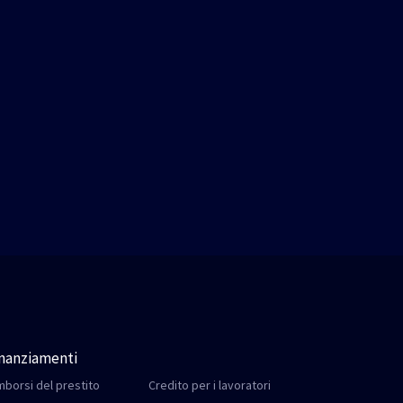
inanziamenti
mborsi del prestito
Credito per i lavoratori