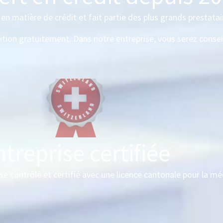
n matière de crédit et fait partie des plus grands prestatair
ition gratuitement. Dans notre entreprise, vous serez conse
treprise certifiée
se contrôlé et certifié avec une licence cantonale pour la mé