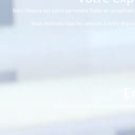
Best-Finance est votre partenaire fiable et compétent e
Nous mettons tous les services à votre dispos
En
Best-Finance est un prestataire suis