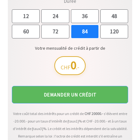
Durée
12
24
36
48
60
72
84
120
Votre mensualité de crédit à partir de
0
.-
CHF
DEMANDER UN CRÉDIT
Votre coût total des intérêts pour un crédit de
CHF
20000
.-
s'élèvent entre
-20.000
.- pour un taux d'intérêt de {taux1}% et CHF
-20.000
.- et à un taux
d'intérêt de {taux3}%. Le crédit et les intérêts dépendent de la solvabilité.
Remarque selon la loi : l'octroi de crédit est interdit s'il entraîne un