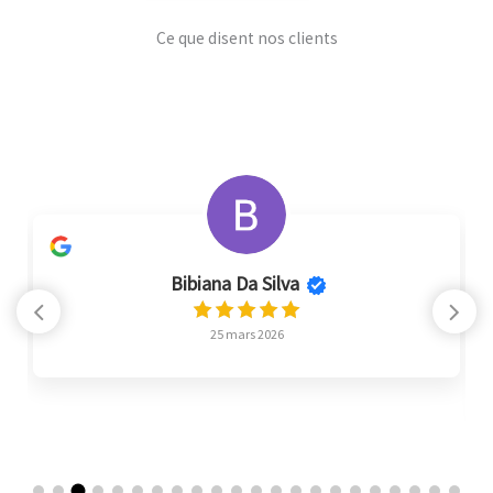
Ce que disent nos clients
Bibiana Da Silva
Bea
25 mars 2026
Un gran