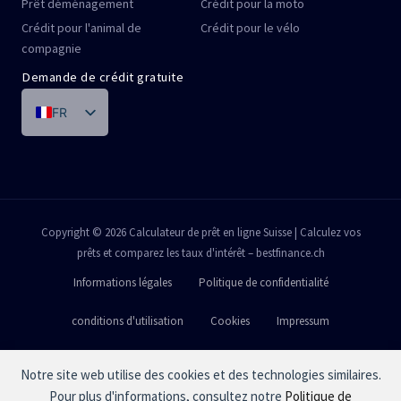
Prêt déménagement
Crédit pour la moto
Crédit pour l'animal de
Crédit pour le vélo
compagnie
Demande de crédit gratuite
FR
DE
IT
PT
ES
Copyright © 2026 Calculateur de prêt en ligne Suisse | Calculez vos
prêts et comparez les taux d'intérêt – bestfinance.ch
EN
Informations légales
Politique de confidentialité
conditions d'utilisation
Cookies
Impressum
Notre site web utilise des cookies et des technologies similaires.
Exemple de calcul :
Prêt sur
CHF 10'000.-
.Un taux d'intérêt annuel effectif compris entre
4.9 %
et
9.95 %
résultats en un temps d'exécution de
12
Mois total des coûts d'intérêts entre
Pour plus d'informations, consultez notre
Politique de