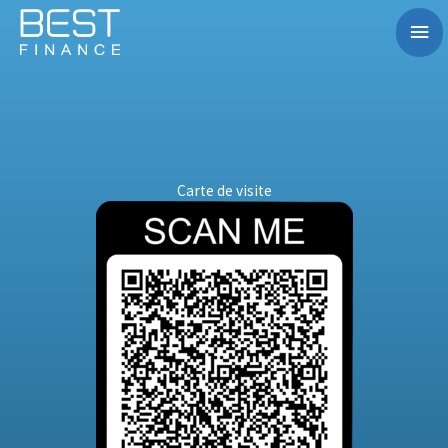
Aller
Me
au
contenu
prin
Carte de visite