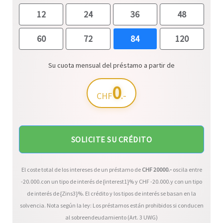
12
24
36
48
60
72
84
120
Su cuota mensual del préstamo a partir de
0
.-
CHF
SOLICITE SU CRÉDITO
El coste total de los intereses de un préstamo de
CHF
20000
.-
oscila entre
-20.000
.con un tipo de interés de {interest1}% y CHF
-20.000
.y con un tipo
de interés de {Zins3}%. El crédito y los tipos de interés se basan en la
solvencia. Nota según la ley: Los préstamos están prohibidos si conducen
al sobreendeudamiento (Art. 3 UWG)