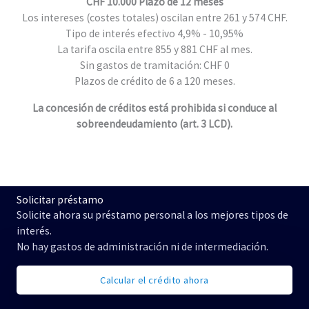
CHF 10.000 Plazo de 12 meses
Los intereses (costes totales) oscilan entre 261 y 574 CHF.
Tipo de interés efectivo 4,9% - 10,95%
La tarifa oscila entre 855 y 881 CHF al mes.
Sin gastos de tramitación: CHF 0
Plazos de crédito de 6 a 120 meses.
La concesión de créditos está prohibida si conduce al
sobreendeudamiento (art. 3 LCD).
Solicitar préstamo
Solicite ahora su préstamo personal a los mejores tipos de
interés.
No hay gastos de administración ni de intermediación.
Calcular el crédito ahora