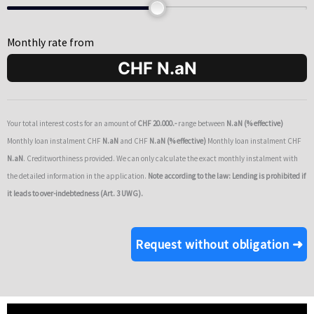
66
Monthly rate from
Your total interest costs for an amount of
CHF
20
.000.-
range between
N.aN
(
% effective)
Monthly loan instalment CHF
N.aN
and CHF
N.aN
(
% effective)
Monthly loan instalment CHF
N.aN
. Creditworthiness provided. We can only calculate the exact monthly instalment with
the detailed information in the application.
Note according to the law: Lending is prohibited if
it leads to over-indebtedness (Art. 3 UWG).
Request without obligation ➜