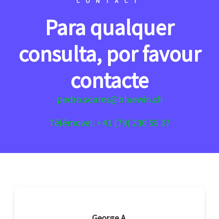
CONTACT
Para qualquer
consulta, por favour
contacte
pedro.soares@bluewin.ch
Télémovel: +41 (79) 230 55 37
George A.